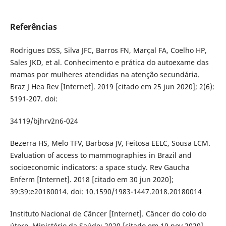
Referências
Rodrigues DSS, Silva JFC, Barros FN, Marçal FA, Coelho HP,
Sales JKD, et al. Conhecimento e prática do autoexame das
mamas por mulheres atendidas na atenção secundária.
Braz J Hea Rev [Internet]. 2019 [citado em 25 jun 2020]; 2(6):
5191-207. doi:
34119/bjhrv2n6-024
Bezerra HS, Melo TFV, Barbosa JV, Feitosa EELC, Sousa LCM.
Evaluation of access to mammographies in Brazil and
socioeconomic indicators: a space study. Rev Gaucha
Enferm [Internet]. 2018 [citado em 30 jun 2020];
39:39:e20180014. doi: 10.1590/1983-1447.2018.20180014
Instituto Nacional de Câncer [Internet]. Câncer do colo do
útero. Ministério da Saúde; 2020 [citado em 19 nov 2020].