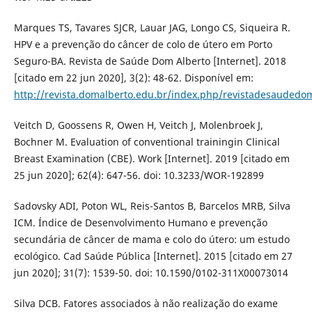
Marques TS, Tavares SJCR, Lauar JAG, Longo CS, Siqueira R.
HPV e a prevenção do câncer de colo de útero em Porto
Seguro-BA. Revista de Saúde Dom Alberto [Internet]. 2018
[citado em 22 jun 2020], 3(2): 48-62. Disponível em:
http://revista.domalberto.edu.br/index.php/revistadesaudedom
Veitch D, Goossens R, Owen H, Veitch J, Molenbroek J,
Bochner M. Evaluation of conventional trainingin Clinical
Breast Examination (CBE). Work [Internet]. 2019 [citado em
25 jun 2020]; 62(4): 647-56. doi: 10.3233/WOR-192899
Sadovsky ADI, Poton WL, Reis-Santos B, Barcelos MRB, Silva
ICM. Índice de Desenvolvimento Humano e prevenção
secundária de câncer de mama e colo do útero: um estudo
ecológico. Cad Saúde Pública [Internet]. 2015 [citado em 27
jun 2020]; 31(7): 1539-50. doi: 10.1590/0102-311X00073014
Silva DCB. Fatores associados à não realização do exame