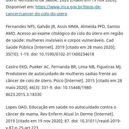
Disponível em:
https://www.inca.gov.br/tipos-de-
cancer/cancer-do-colo-do-utero
Fernandes NFS, Galvão JR, Assis MMA, Almeida PFD, Santos
AMD. Acesso ao exame citológico do colo do útero em região
de saúde: mulheres invisíveis e corpos vulneráveis. Cad
Saúde Pública [Internet]. 2019 [citado em 28 maio 2020];
35(10): 1-19. doi: 10.1590/0102-311X00234618
Castro EKD, Pueker AC, Fernanda BR, Lima NB, Figueiras MJ.
Produtores de autocuidado de mulheres sadias frente ao
câncer de colo de útero. Psico [Internet]. 2015 [citado em 28
maio 2020]; 46(3): 331-9. doi: 10.15448/1980-
8623.2015.3.18330
Lopes DAO. Educação em saúde no autocuidado contra o
câncer de mama. Rev Enferm Atual In Derme [Internet].
2019 [citado em 19 nov 2020]; 87. doi: 10.31011/reaid-2019-
v.87-n.25-art.223