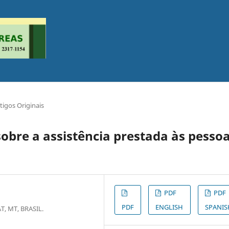
tigos Originais
obre a assistência prestada às pesso
PDF
PDF
PDF
ENGLISH
SPANIS
 MT, BRASIL.