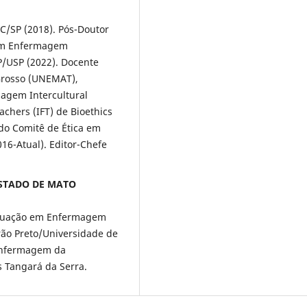
C/SP (2018). Pós-Doutor
 em Enfermagem
P/USP (2022). Docente
Grosso (UNEMAT),
agem Intercultural
chers (IFT) de Bioethics
o Comitê de Ética em
6-Atual). Editor-Chefe
 ESTADO DE MATO
aduação em Enfermagem
rão Preto/Universidade de
Enfermagem da
s Tangará da Serra.