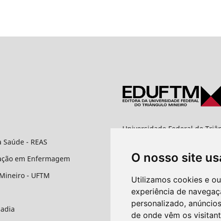
Universidade Federal do Triâ
Editora UFTM
à Saúde - REAS
Rua Vigário Carlos, 100 - Bai
O nosso site us
CEP: 38025-350 - Uberaba/M
uação em Enfermagem
 Mineiro - UFTM
Contato
Utilizamos cookies e o
experiência de navegaç
E-mail:
personalizado, anúncios
rev.reas@uftm.edu.br
badia
de onde vêm os visitant
Site