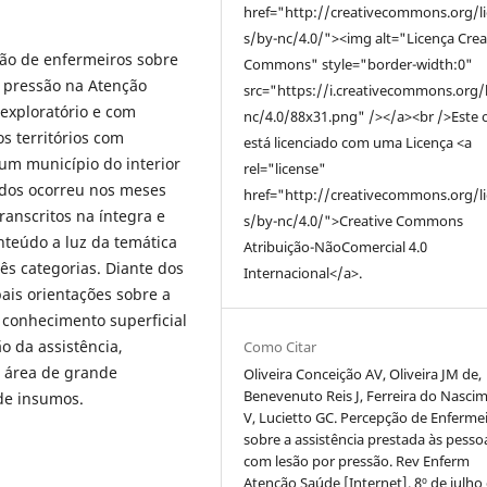
href="http://creativecommons.org/l
s/by-nc/4.0/"><img alt="Licença Crea
ção de enfermeiros sobre
Commons" style="border-width:0"
r pressão na Atenção
src="https://i.creativecommons.org/
 exploratório e com
nc/4.0/88x31.png" /></a><br />Este 
s territórios com
está licenciado com uma Licença <a
um município do interior
rel="license"
dados ocorreu nos meses
href="http://creativecommons.org/l
ranscritos na íntegra e
s/by-nc/4.0/">Creative Commons
nteúdo a luz da temática
Atribuição-NãoComercial 4.0
rês categorias. Diante dos
Internacional</a>.
ais orientações sobre a
conhecimento superficial
o da assistência,
Como Citar
, área de grande
Oliveira Conceição AV, Oliveira JM de,
Benevenuto Reis J, Ferreira do Nasci
 de insumos.
V, Lucietto GC. Percepção de Enferme
sobre a assistência prestada às pesso
com lesão por pressão. Rev Enferm
Atenção Saúde [Internet]. 8º de julho