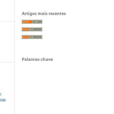
Artigos mais recentes
Palavras-chave
a
-
ense
.