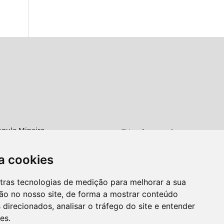
ngulo Mineiro
rro Abadia
a cookies
G
utras tecnologias de medição para melhorar a sua
ão no nosso site, de forma a mostrar conteúdo
 direcionados, analisar o tráfego do site e entender
es.