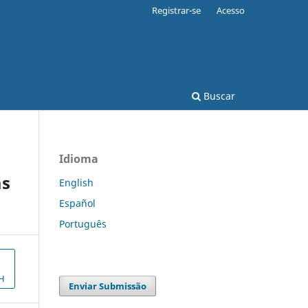
Registrar-se
Acesso
Buscar
Idioma
as
English
Español
Português
H
Enviar Submissão