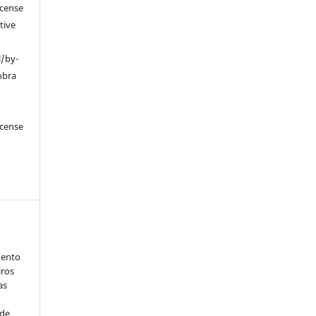
icense
tive
l/by-
obra
icense
mento
iros
as
 de