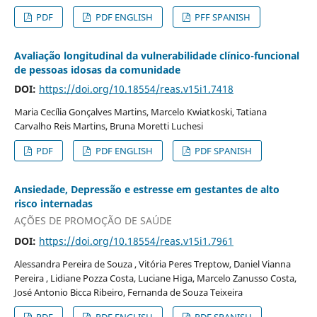
PDF
PDF ENGLISH
PFF SPANISH
Avaliação longitudinal da vulnerabilidade clínico-funcional
de pessoas idosas da comunidade
DOI:
https://doi.org/10.18554/reas.v15i1.7418
Maria Cecília Gonçalves Martins, Marcelo Kwiatkoski, Tatiana
Carvalho Reis Martins, Bruna Moretti Luchesi
PDF
PDF ENGLISH
PDF SPANISH
Ansiedade, Depressão e estresse em gestantes de alto
risco internadas
AÇÕES DE PROMOÇÃO DE SAÚDE
DOI:
https://doi.org/10.18554/reas.v15i1.7961
Alessandra Pereira de Souza , Vitória Peres Treptow, Daniel Vianna
Pereira , Lidiane Pozza Costa, Luciane Higa, Marcelo Zanusso Costa,
José Antonio Bicca Ribeiro, Fernanda de Souza Teixeira
PDF
PDF ENGLISH
PDF SPANISH