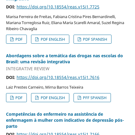
DOI:
https://doi.org/10.18554/reas.v15i1.7725
Marisa Ferreira de Freitas, Fabiana Cristina Pires Bernardinelli,
Mariana Torreglosa Ruiz, Eliana Maria Scarelli Amaral, Suzel Regina
Ribeiro Chavaglia
PDF
PDF ENGLISH
PDF SPANISH
Abordagens sobre a temática das drogas nas escolas do
Brasil: uma revisão integrativa
INTEGRATIVE REVIEW
DOI:
https://doi.org/10.18554/reas.v15i1.7616
Laiz Prestes Carneiro, Mirna Barros Teixeira
PDF
PDF ENGLISH
PFF SPANISH
Competências do enfermeiro na assistência de
enfermagem à mulher com indicativo de depressão pós-
parto
DOI:
https://doi.org/10.18554/reas.v15i1.7166