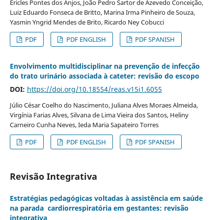
Ericles Pontes dos Anjos, João Pedro Sartor de Azevedo Conceição,
Luiz Eduardo Fonseca de Britto, Marina Irma Pinheiro de Souza,
Yasmin Yngrid Mendes de Brito, Ricardo Ney Cobucci
PDF
PDF ENGLISH
PDF SPANISH
Envolvimento multidisciplinar na prevenção de infecção
do trato urinário associada à cateter: revisão do escopo
DOI:
https://doi.org/10.18554/reas.v15i1.6055
Júlio César Coelho do Nascimento, Juliana Alves Moraes Almeida,
Virgínia Farias Alves, Silvana de Lima Vieira dos Santos, Heliny
Carneiro Cunha Neves, Ieda Maria Sapateiro Torres
PDF
PDF ENGLISH
PDF SPANISH
Revisão Integrativa
Estratégias pedagógicas voltadas à assistência em saúde
na parada cardiorrespiratória em gestantes: revisão
integrativa