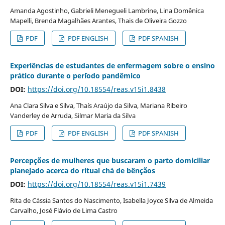
Amanda Agostinho, Gabrieli Menegueli Lambrine, Lina Domênica
Mapelli, Brenda Magalhães Arantes, Thais de Oliveira Gozzo
PDF
PDF ENGLISH
PDF SPANISH
Experiências de estudantes de enfermagem sobre o ensino
prático durante o per´´iodo pandêmico
DOI:
https://doi.org/10.18554/reas.v15i1.8438
Ana Clara Silva e Silva, Thaís Araújo da Silva, Mariana Ribeiro
Vanderley de Arruda, Silmar Maria da Silva
PDF
PDF ENGLISH
PDF SPANISH
Percepções de mulheres que buscaram o parto domiciliar
planejado acerca do ritual chá de bênçãos
DOI:
https://doi.org/10.18554/reas.v15i1.7439
Rita de Cássia Santos do Nascimento, Isabella Joyce Silva de Almeida
Carvalho, José Flávio de Lima Castro