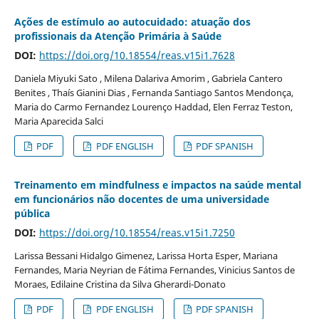
Ações de estímulo ao autocuidado: atuação dos
profissionais da Atenção Primária à Saúde
DOI:
https://doi.org/10.18554/reas.v15i1.7628
Daniela Miyuki Sato , Milena Dalariva Amorim , Gabriela Cantero
Benites , Thaís Gianini Dias , Fernanda Santiago Santos Mendonça,
Maria do Carmo Fernandez Lourenço Haddad, Elen Ferraz Teston,
Maria Aparecida Salci
PDF
PDF ENGLISH
PDF SPANISH
Treinamento em mindfulness e impactos na saúde mental
em funcionários não docentes de uma universidade
pública
DOI:
https://doi.org/10.18554/reas.v15i1.7250
Larissa Bessani Hidalgo Gimenez, Larissa Horta Esper, Mariana
Fernandes, Maria Neyrian de Fátima Fernandes, Vinicius Santos de
Moraes, Edilaine Cristina da Silva Gherardi-Donato
PDF
PDF ENGLISH
PDF SPANISH