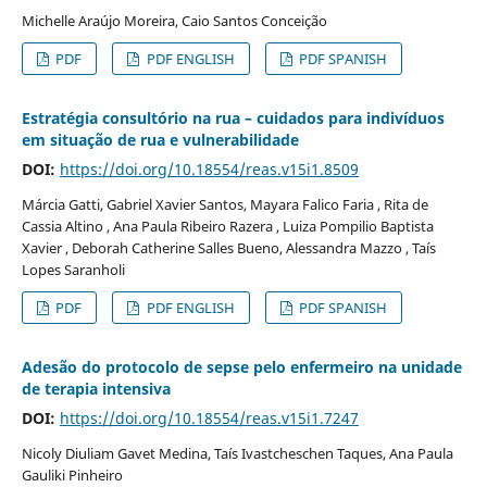
Michelle Araújo Moreira, Caio Santos Conceição
PDF
PDF ENGLISH
PDF SPANISH
Estratégia consultório na rua – cuidados para indivíduos
em situação de rua e vulnerabilidade
DOI:
https://doi.org/10.18554/reas.v15i1.8509
Márcia Gatti, Gabriel Xavier Santos, Mayara Falico Faria , Rita de
Cassia Altino , Ana Paula Ribeiro Razera , Luiza Pompilio Baptista
Xavier , Deborah Catherine Salles Bueno, Alessandra Mazzo , Taís
Lopes Saranholi
PDF
PDF ENGLISH
PDF SPANISH
Adesão do protocolo de sepse pelo enfermeiro na unidade
de terapia intensiva
DOI:
https://doi.org/10.18554/reas.v15i1.7247
Nicoly Diuliam Gavet Medina, Taís Ivastcheschen Taques, Ana Paula
Gauliki Pinheiro