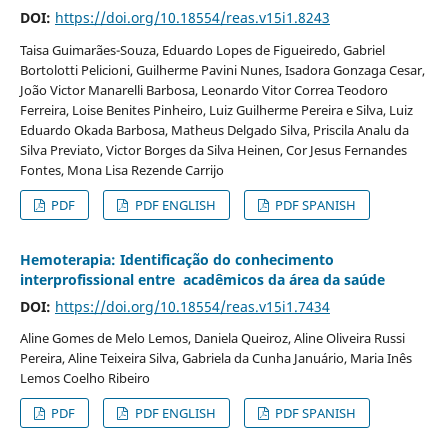
DOI:
https://doi.org/10.18554/reas.v15i1.8243
Taisa Guimarães-Souza, Eduardo Lopes de Figueiredo, Gabriel
Bortolotti Pelicioni, Guilherme Pavini Nunes, Isadora Gonzaga Cesar,
João Victor Manarelli Barbosa, Leonardo Vitor Correa Teodoro
Ferreira, Loise Benites Pinheiro, Luiz Guilherme Pereira e Silva, Luiz
Eduardo Okada Barbosa, Matheus Delgado Silva, Priscila Analu da
Silva Previato, Victor Borges da Silva Heinen, Cor Jesus Fernandes
Fontes, Mona Lisa Rezende Carrijo
PDF
PDF ENGLISH
PDF SPANISH
Hemoterapia: Identificação do conhecimento
interprofissional entre acadêmicos da área da saúde
DOI:
https://doi.org/10.18554/reas.v15i1.7434
Aline Gomes de Melo Lemos, Daniela Queiroz, Aline Oliveira Russi
Pereira, Aline Teixeira Silva, Gabriela da Cunha Januário, Maria Inês
Lemos Coelho Ribeiro
PDF
PDF ENGLISH
PDF SPANISH