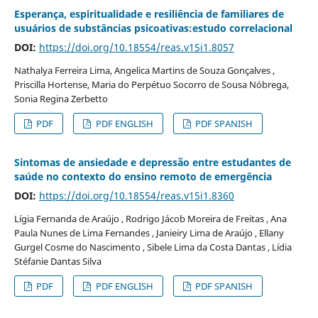
Esperança, espiritualidade e resiliência de familiares de
usuários de substâncias psicoativas:estudo correlacional
DOI:
https://doi.org/10.18554/reas.v15i1.8057
Nathalya Ferreira Lima, Angelica Martins de Souza Gonçalves ,
Priscilla Hortense, Maria do Perpétuo Socorro de Sousa Nóbrega,
Sonia Regina Zerbetto
PDF
PDF ENGLISH
PDF SPANISH
Sintomas de ansiedade e depressão entre estudantes de
saúde no contexto do ensino remoto de emergência
DOI:
https://doi.org/10.18554/reas.v15i1.8360
Lígia Fernanda de Araújo , Rodrigo Jácob Moreira de Freitas , Ana
Paula Nunes de Lima Fernandes , Janieiry Lima de Araújo , Ellany
Gurgel Cosme do Nascimento , Sibele Lima da Costa Dantas , Lídia
Stéfanie Dantas Silva
PDF
PDF ENGLISH
PDF SPANISH