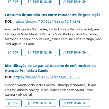
PDF
PDF ENGLISH
PDF SPANISH
Consumo de antibióticos entre estudantes de graduação
DOI:
https://doi.org/10.18554/reas.v15i1.7272
Ananias Facundes Guimarães, Paula Andreza Viana Lima, Sulyane
Ferreira da Silva, Mariana Paula da Silva, Rodrigo Silva Marcelino,
Marcelo Henrique da Silva Reis, Jéssica Karoline Alves Portugal, Abel
Santiago Muri Gama
PDF
PDF ENGLISH
PDF SPANISH
Identificação de cargas de trabalho de enfermeiros da
Atenção Primária à Saúde
DOI:
https://doi.org/10.18554/reas.v15i1.8356
Everson Vando Melo Matos, Roseli Camargo Mendonça, Daiane
Freitas Carneiro, Shirley Boller, Márcia Helena de Souza Freire,
Daiana Kloh Khalaf
PDF
PDF ENGLISH
PDF SPANISH