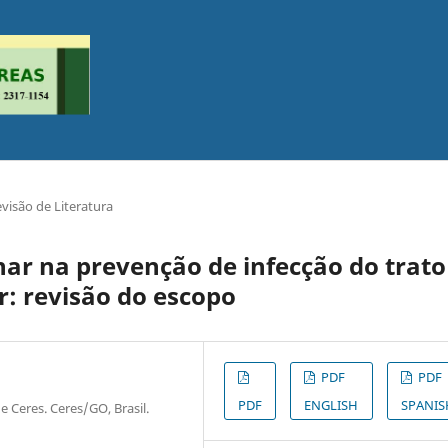
visão de Literatura
nar na prevenção de infecção do trato
r: revisão do escopo
PDF
PDF
PDF
ENGLISH
SPANIS
e Ceres. Ceres/GO, Brasil.