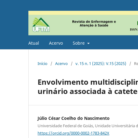
Atual
Acervo
Sobre
Início
/
Acervo
/
v. 15 n. 1 (2025): V.15 (2025)
/
Re
Envolvimento multidiscipli
urinário associada à catete
Júlio César Coelho do Nascimento
Universidade Federal de Goiás, Unidade Universitária d
https://orcid.org/0000-0002-1783-842X