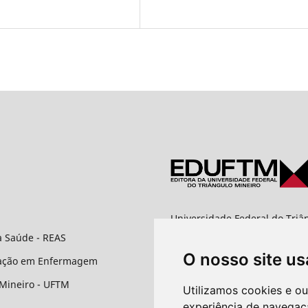
Universidade Federal do Triâ
Editora UFTM
à Saúde - REAS
Rua Vigário Carlos, 100 - Bai
O nosso site us
CEP: 38025-350 - Uberaba/M
uação em Enfermagem
 Mineiro - UFTM
Contato
Utilizamos cookies e o
experiência de navegaç