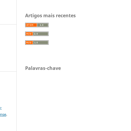
Artigos mais recentes
Palavras-chave
a
-
ense
.