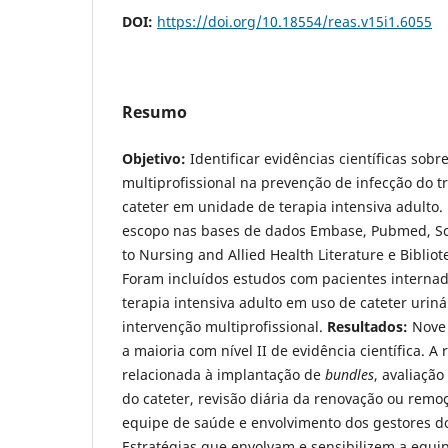
DOI:
https://doi.org/10.18554/reas.v15i1.6055
Resumo
Objetivo:
Identificar evidências científicas sob
multiprofissional na prevenção de infecção do tr
cateter em unidade de terapia intensiva adulto.
escopo nas bases de dados Embase, Pubmed, Sc
to Nursing and Allied Health Literature e Biblio
Foram incluídos estudos com pacientes interna
terapia intensiva adulto em uso de cateter uriná
intervenção multiprofissional.
Resultados:
Nove 
a maioria com nível II de evidência científica. A
relacionada à implantação de
bundles
, avaliaçã
do cateter, revisão diária da renovação ou remo
equipe de saúde e envolvimento dos gestores do
Estratégias que envolvam e sensibilizem a equip