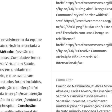
href="http://creativecommons.org/l
s/by-nc/4.0/"><img alt="Licença Crea
Commons" style="border-width:0"
src="https://i.creativecommons.org/
nc/4.0/88x31.png" /></a><br />Este 
está licenciado com uma Licença <a
rel="license"
re envolvimento da equipe
href="http://creativecommons.org/l
ato urinário associada a
s/by-nc/4.0/">Creative Commons
Método:
Revisão de
Atribuição-NãoComercial 4.0
opus, Cumulative Index
Internacional</a>.
teca Virtual em Saúde.
dos em unidade de
rio, e que avaliaram
Como Citar
estudos foram incluídos,
Coelho do Nascimento JC, Alves Mora
 redução de infecção foi
Almeida J, Farias Alves V, de Lima Viei
o da inserção/manutenção
Santos S, Carneiro Cunha Neves H,
ção do cateter,
feedback
à
Sapateiro Torres IM. Envolvimento
 hospital.
Conclusão:
multidisciplinar na prevenção de infe
do trato urinário associada à cateter:
e multiprofissional de