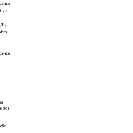
icense
tive
l/by-
obra
icense
es
ra dos
cção