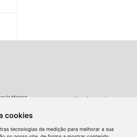
ngulo Mineiro
rro Abadia
a cookies
G
utras tecnologias de medição para melhorar a sua
ão no nosso site, de forma a mostrar conteúdo