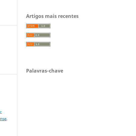
Artigos mais recentes
Palavras-chave
a
-
ense
.