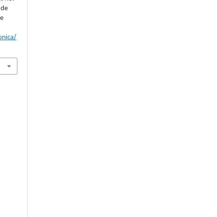
 de
de
onica/