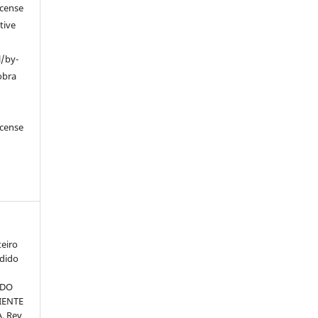
icense
tive
l/by-
obra
icense
eiro
ndido
 DO
IENTE
. Rev