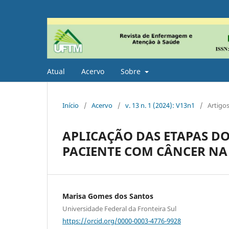
Atual
Acervo
Sobre
Início
/
Acervo
/
v. 13 n. 1 (2024): V13n1
/
Artigos
APLICAÇÃO DAS ETAPAS D
PACIENTE COM CÂNCER NA
Marisa Gomes dos Santos
Universidade Federal da Fronteira Sul
https://orcid.org/0000-0003-4776-9928