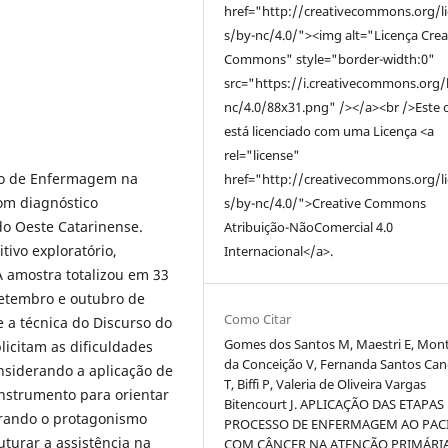
href="http://creativecommons.org/l
s/by-nc/4.0/"><img alt="Licença Crea
Commons" style="border-width:0"
src="https://i.creativecommons.org/
nc/4.0/88x31.png" /></a><br />Este 
está licenciado com uma Licença <a
rel="license"
sso de Enfermagem na
href="http://creativecommons.org/l
om diagnóstico
s/by-nc/4.0/">Creative Commons
o Oeste Catarinense.
Atribuição-NãoComercial 4.0
itivo exploratório,
Internacional</a>.
A amostra totalizou em 33
setembro e outubro de
Como Citar
 e a técnica do Discurso do
Gomes dos Santos M, Maestri E, Mont
licitam as dificuldades
da Conceição V, Fernanda Santos Ca
nsiderando a aplicação de
T, Biffi P, Valeria de Oliveira Vargas
instrumento para orientar
Bitencourt J. APLICAÇÃO DAS ETAPAS
rando o protagonismo
PROCESSO DE ENFERMAGEM AO PAC
uturar a assistência na
COM CÂNCER NA ATENÇÃO PRIMÁRIA