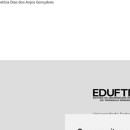
etícia Dias dos Anjos Gonçalves
Universidade Feder
Editora UFTM
Rua Vigário Carlos,