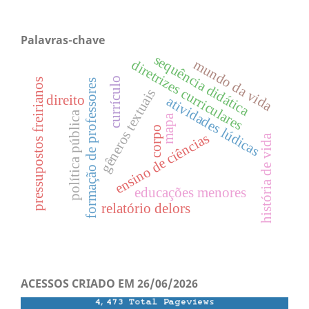
Palavras-chave
sequência didática
mundo da vida
diretrizes curriculares
currículo
pressupostos freirianos
formação de professores
gêneros textuais
direito
atividades lúdicas
política pública
mapa
corpo
ensino de ciências
história de vida
educações menores
relatório delors
ACESSOS CRIADO EM 26/06/2026