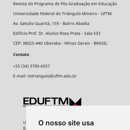
Revista do Programa de Pós-Graduação em Educação
Universidade Federal do Triângulo Mineiro - UFTM
Av. Getulio Guaritá, 159 - Bairro Abadia
Edifício Prof. Dr. Aluísio Rosa Prata - Sala 533
CEP: 38025-440 Uberaba - Minas Gerais - BRASIL
Contato
+55 (34) 3700-6937
E-mail: retriangulo@uftm.edu.br
O nosso site usa
Universidade Federal do Triângulo Mineiro
Editora UFTM