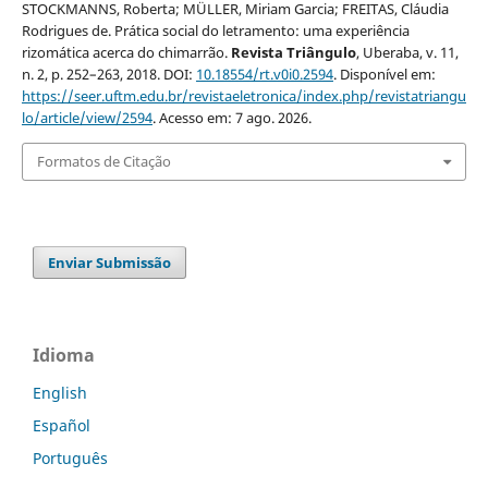
STOCKMANNS, Roberta; MÜLLER, Miriam Garcia; FREITAS, Cláudia
Rodrigues de. Prática social do letramento: uma experiência
rizomática acerca do chimarrão.
Revista Triângulo
, Uberaba, v. 11,
n. 2, p. 252–263, 2018. DOI:
10.18554/rt.v0i0.2594
. Disponível em:
https://seer.uftm.edu.br/revistaeletronica/index.php/revistatriangu
lo/article/view/2594
. Acesso em: 7 ago. 2026.
Formatos de Citação
Enviar Submissão
Idioma
English
Español
Português