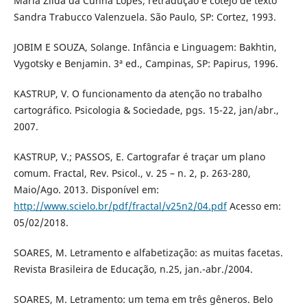
Maria Zilda da Cunha Lopes; retradução e cotejo de texto
Sandra Trabucco Valenzuela. São Paulo, SP: Cortez, 1993.
JOBIM E SOUZA, Solange. Infância e Linguagem: Bakhtin,
Vygotsky e Benjamin. 3ª ed., Campinas, SP: Papirus, 1996.
KASTRUP, V. O funcionamento da atenção no trabalho
cartográfico. Psicologia & Sociedade, pgs. 15-22, jan/abr.,
2007.
KASTRUP, V.; PASSOS, E. Cartografar é traçar um plano
comum. Fractal, Rev. Psicol., v. 25 – n. 2, p. 263-280,
Maio/Ago. 2013. Disponível em:
http://www.scielo.br/pdf/fractal/v25n2/04.pdf
Acesso em:
05/02/2018.
SOARES, M. Letramento e alfabetização: as muitas facetas.
Revista Brasileira de Educação, n.25, jan.-abr./2004.
SOARES, M. Letramento: um tema em três gêneros. Belo