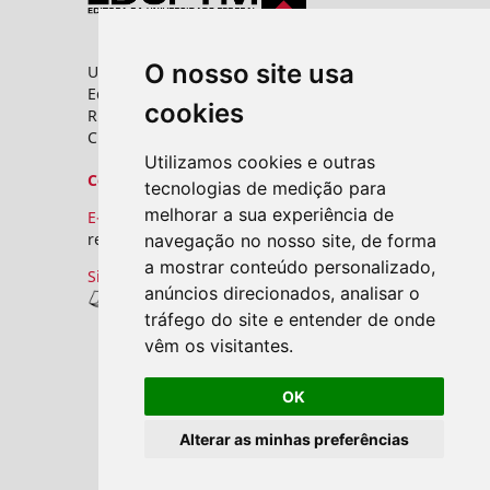
O nosso site usa
Universidade Federal do Triângulo Mineiro
Editora UFTM
cookies
Rua Vigário Carlos, 100 - Bairro Abadia
CEP: 38025-350 - Uberaba/MG
Utilizamos cookies e outras
Contato
tecnologias de medição para
melhorar a sua experiência de
E-mail:
revistas.seer@uftm.edu.br
navegação no nosso site, de forma
a mostrar conteúdo personalizado,
Site
anúncios direcionados, analisar o
Revistas UFTM
tráfego do site e entender de onde
vêm os visitantes.
OK
Alterar as minhas preferências