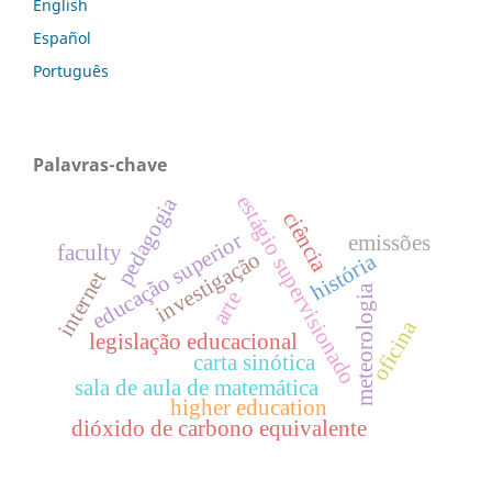
English
Español
Português
Palavras-chave
estágio supervisionado
pedagogia
ciência
educação superior
emissões
faculty
investigação
história
internet
meteorologia
arte
oficina
legislação educacional
carta sinótica
sala de aula de matemática
higher education
dióxido de carbono equivalente