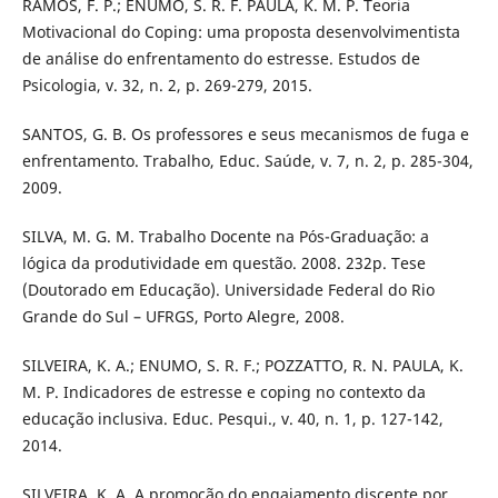
RAMOS, F. P.; ENUMO, S. R. F. PAULA, K. M. P. Teoria
Motivacional do Coping: uma proposta desenvolvimentista
de análise do enfrentamento do estresse. Estudos de
Psicologia, v. 32, n. 2, p. 269-279, 2015.
SANTOS, G. B. Os professores e seus mecanismos de fuga e
enfrentamento. Trabalho, Educ. Saúde, v. 7, n. 2, p. 285-304,
2009.
SILVA, M. G. M. Trabalho Docente na Pós-Graduação: a
lógica da produtividade em questão. 2008. 232p. Tese
(Doutorado em Educação). Universidade Federal do Rio
Grande do Sul – UFRGS, Porto Alegre, 2008.
SILVEIRA, K. A.; ENUMO, S. R. F.; POZZATTO, R. N. PAULA, K.
M. P. Indicadores de estresse e coping no contexto da
educação inclusiva. Educ. Pesqui., v. 40, n. 1, p. 127-142,
2014.
SILVEIRA, K. A. A promoção do engajamento discente por