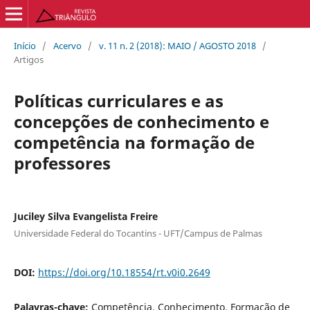
Início
/
Acervo
/
v. 11 n. 2 (2018): MAIO / AGOSTO 2018
/
Artigos
Políticas curriculares e as
concepções de conhecimento e
competência na formação de
professores
Juciley Silva Evangelista Freire
Universidade Federal do Tocantins - UFT/Campus de Palmas
DOI:
https://doi.org/10.18554/rt.v0i0.2649
Palavras-chave:
Competência. Conhecimento. Formação de