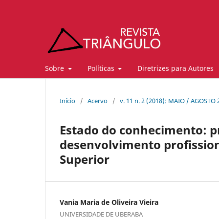
Sobre
Políticas
Diretrizes para Autores
Início
/
Acervo
/
v. 11 n. 2 (2018): MAIO / AGOSTO 
Estado do conhecimento: p
desenvolvimento profissio
Superior
Vania Maria de Oliveira Vieira
UNIVERSIDADE DE UBERABA