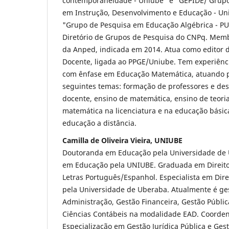
contemporaneidade - Uniube" e "GEPIDE/ Grupo
em Instrução, Desenvolvimento e Educação - U
"Grupo de Pesquisa em Educação Algébrica - PU
Diretório de Grupos de Pesquisa do CNPq. Memb
da Anped, indicada em 2014. Atua como editor d
Docente, ligada ao PPGE/Uniube. Tem experiênc
com ênfase em Educação Matemática, atuando 
seguintes temas: formação de professores e des
docente, ensino de matemática, ensino de teori
matemática na licenciatura e na educação básic
educação a distância.
Camilla de Oliveira Vieira, UNIUBE
Doutoranda em Educação pela Universidade de
em Educação pela UNIUBE. Graduada em Direito 
Letras Português/Espanhol. Especialista em Dir
pela Universidade de Uberaba. Atualmente é ge
Administração, Gestão Financeira, Gestão Públic
Ciências Contábeis na modalidade EAD. Coorden
Especialização em Gestão Jurídica Pública e Gest