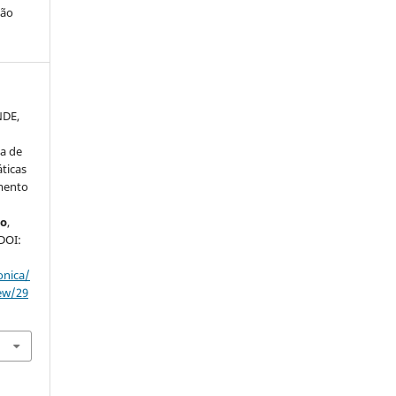
ção
NDE,
la de
ticas
mento
lo
,
 DOI:
onica/
iew/29