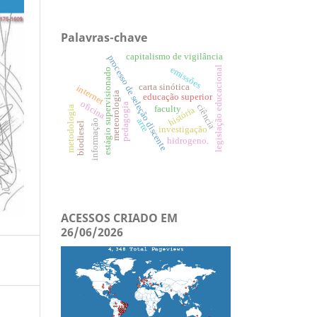
Palavras-chave
capitalismo de vigilância
processo de seleção discente
legislação educacional
emissões
estágio supervisionado
carta sinótica
internet
meteorologia
educação superior
oficina
pedagogia
ciência
faculty
metodologia
história
arte
informação
biodiesel
investigação
hidrogeno.
ACESSOS CRIADO EM
26/06/2026