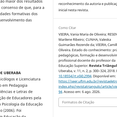
ão maior dos resultados
reconhecimento da autoria e publica
 consenso de que, para a
inicial nesta revista.
lidades formativas dos
senvolvimento das
Como Citar
VIEIRA, Vania Maria de Oliveira; RESE
Marilene Ribeiro; CUNHA, Valeska
Guimarães Rezende da; VIEIRA, Camil
Oliveira. Estado do conhecimento: prá
pedagógicas, formação e desenvolvi
profissional docente do professor da
Educação Superior.
Revista Triângu
Uberaba, v. 11, n. 2, p. 300–324, 2018.
 DE UBERABA
10.18554/rt.v0i0.2994
. Disponível em:
icólogos e Licenciatura
https://seer.uftm.edu.br/revistaeletr
ão em Pedagogia
index.php/revistatriangulo/article/v
iências e Letras de
94
. Acesso em: 6 ago. 2026.
ção de Educadores pela
Formatos de Citação
 Psicologia da Educação
o (2006). Foi
em Educação da