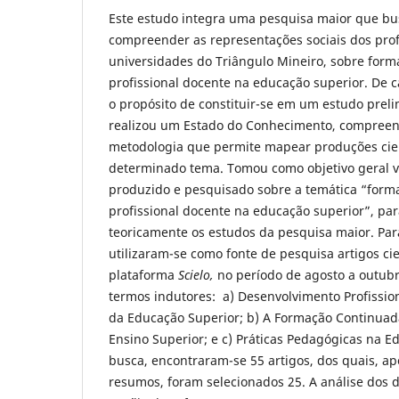
Este estudo integra uma pesquisa maior que bus
compreender as representações sociais dos profe
universidades do Triângulo Mineiro, sobre for
profissional docente
na educação superior. De c
o propósito de constituir-se em um estudo preli
realizou um Estado do Conhecimento, compree
metodologia que permite mapear produções cient
determinado tema. Tomou como objetivo geral ver
produzido e pesquisado sobre a temática “form
profissional docente na educação superior”, par
teoricamente os estudos da pesquisa maior. Para
utilizaram-se como fonte de pesquisa artigos cie
plataforma
Scielo
,
no período de
agosto a outubr
termos indutores: a) Desenvolvimento Profissio
da Educação Superior; b) A Formação Continuad
Ensino Superior; e c) Práticas Pedagógicas na E
busca, encontraram-se 55 artigos, dos quais, apó
resumos, foram selecionados 25. A análise dos 