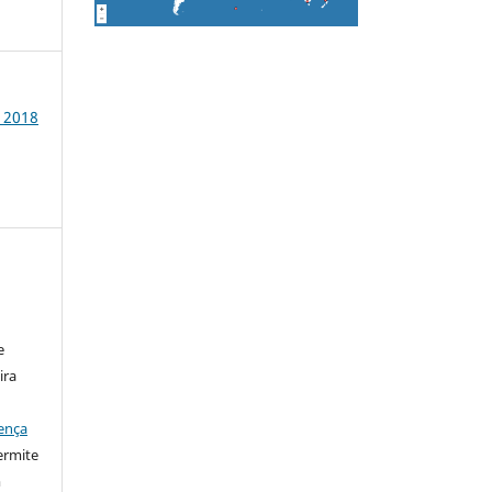
O 2018
:
e
ira
ença
ermite
m