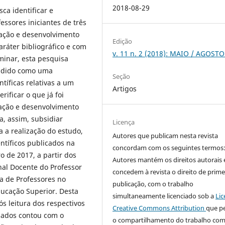
2018-08-29
ca identificar e
ssores iniciantes de três
mação e desenvolvimento
Edição
aráter bibliográfico e com
v. 11 n. 2 (2018): MAIO / AGOST
minar, esta pesquisa
ndido como uma
Seção
íficas relativas a um
Artigos
ificar o que já foi
ação e desenvolvimento
a, assim, subsidiar
Licença
 a realização do estudo,
Autores que publicam nesta revista
ntíficos publicados na
concordam com os seguintes termos
o de 2017, a partir dos
Autores mantém os direitos autorais 
nal Docente do Professor
concedem à revista o direito de prime
a de Professores no
publicação, com o trabalho
ducação Superior. Desta
simultaneamente licenciado sob a
Lic
s leitura dos respectivos
Creative Commons Attribution
que p
dados contou com o
o compartilhamento do trabalho co