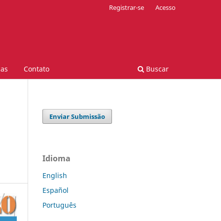
Registrar-se
Acesso
cas
Contato
Buscar
Enviar Submissão
Idioma
English
Español
Português