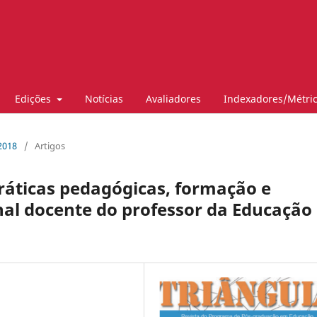
Edições
Notícias
Avaliadores
Indexadores/Métri
2018
/
Artigos
ráticas pedagógicas, formação e
nal docente do professor da Educação