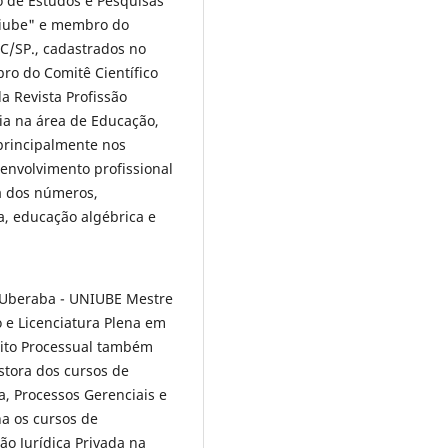
 de Estudos e Pesquisas
niube" e membro do
C/SP., cadastrados no
ro do Comitê Científico
a Revista Profissão
ia na área de Educação,
principalmente nos
envolvimento profissional
a dos números,
a, educação algébrica e
 Uberaba - UNIUBE Mestre
e Licenciatura Plena em
eito Processual também
stora dos cursos de
a, Processos Gerenciais e
a os cursos de
ão Jurídica Privada na