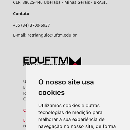
CEP: 38025-440 Uberaba - Minas Gerais - BRASIL
Contato
+55 (34) 3700-6937
E-mail: retriangulo@uftm.edu.br
O nosso site usa
Universidade Federal do Triângulo Mineiro
Editora UFTM
cookies
Rua Vigário Carlos, 100 - Bairro Abadia
CEP: 38025-350 - Uberaba/MG
Utilizamos cookies e outras
Contato
tecnologias de medição para
melhorar a sua experiência de
E-mail:
revistas.seer@uftm.edu.br
navegação no nosso site, de forma