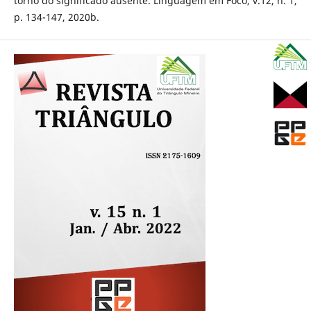
torno do significado ausente. Linguagem em Foco, v.12, n. 1,
p. 134-147, 2020b.