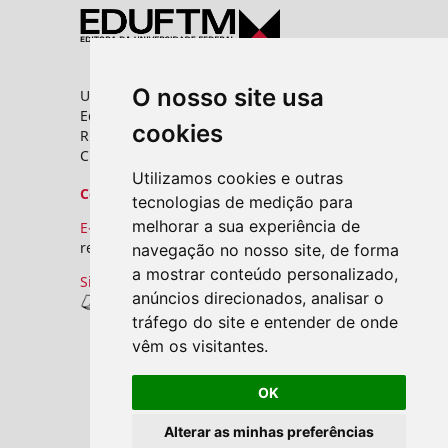
O nosso site usa
Universidade Federal do Triângulo Mineiro
Editora UFTM
cookies
Rua Vigário Carlos, 100 - Bairro Abadia
CEP: 38025-350 - Uberaba/MG
Utilizamos cookies e outras
Contato
tecnologias de medição para
melhorar a sua experiência de
E-mail:
revistas.seer@uftm.edu.br
navegação no nosso site, de forma
a mostrar conteúdo personalizado,
Site
anúncios direcionados, analisar o
Revistas UFTM
tráfego do site e entender de onde
vêm os visitantes.
OK
Alterar as minhas preferências