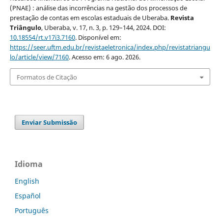
(PNAE) : análise das incorrências na gestão dos processos de
prestação de contas em escolas estaduais de Uberaba.
Revista
Triângulo
, Uberaba, v. 17, n. 3, p. 129–144, 2024. DOI:
10.18554/rt.v17i3.7160
. Disponível em:
https://seer.uftm.edu.br/revistaeletronica/index.php/revistatriangu
lo/article/view/7160
. Acesso em: 6 ago. 2026.
Formatos de Citação
Enviar Submissão
Idioma
English
Español
Português