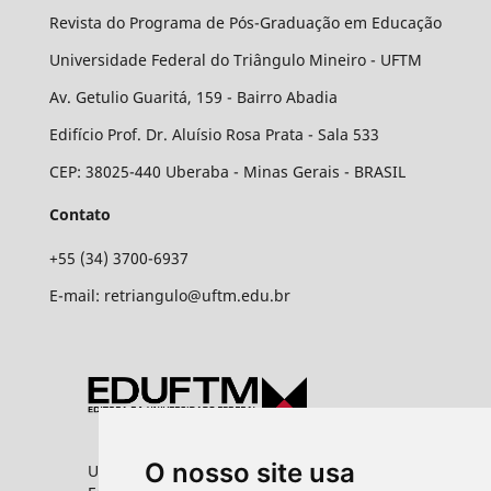
Revista do Programa de Pós-Graduação em Educação
Universidade Federal do Triângulo Mineiro - UFTM
Av. Getulio Guaritá, 159 - Bairro Abadia
Edifício Prof. Dr. Aluísio Rosa Prata - Sala 533
CEP: 38025-440 Uberaba - Minas Gerais - BRASIL
Contato
+55 (34) 3700-6937
E-mail: retriangulo@uftm.edu.br
O nosso site usa
Universidade Federal do Triângulo Mineiro