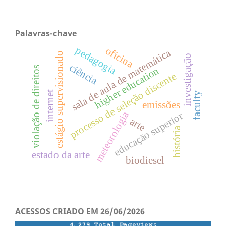
Palavras-chave
pedagogia
oficina
sala de aula de matemática
estágio supervisionado
investigação
ciência
violação de direitos
higher education
processo de seleção discente
internet
faculty
emissões
meteorologia
educação superior
arte
história
estado da arte
biodiesel
ACESSOS CRIADO EM 26/06/2026