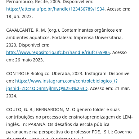
Pernambuco, Recife, 2005. Disponível em:
https://attena.ufpe.br/handle/123456789/1534
. Acesso em:
18 jun. 2023.
CAVALCANTE, R. M. (org.). Contaminantes orgânicos em
ambientes aquáticos. Fortaleza: Imprensa Universitária,
2020. Disponível em:
http://www.repositorio.ufc.br/handle/riufc/55985
. Acesso
em: 26 maio 2023.
CONTROLE Biológico. Uberaba, 2023. Instagram. Disponível
em:
https://www.instagram.com/controlebiologico_/?
igshid=ZDc4ODBmNjlmNQ%253%253D
. Acesso em: 21 mar.
2024.
COUTO, G. B.; BERNARDON, M. O gênero folder e suas
contribuições no processo de ensino/aprendizagem de LEM-
inglês. In: PARANÁ. Os desafios da escola pública
paranaense na perspectiva do professor PDE. [S.l.]: Governo