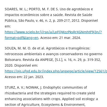
SOARES, W. L.; PORTO, M. F. DE S. Uso de agrotóxicos e
impactos econômicos sobre a saúde. Revista de Saúde
Pública, São Paulo, v. 46, n. 2, p. 209-217, 2012. Disponível
em:
https://www.scielo.br/j/rsp/a/LpFQMzzPksRrXGNmhtF9j3n/?
format=pdf&lang=en
. Acesso em: 21 mar. 2024.
SOUZA, M. M. O. de et al. Agrotóxicos e transgênicos:
retrocessos ambientais e avanços conservadores no governo
Bolsonaro. Revista da ANPEGE, [S.I.], v. 16, n. 29, p. 319-352,
2020. Disponível em:
https://ojs.ufgd.edu.br/index.php/anpege/article/view/12561/
Acesso em: 22 jan. 2023.
STURZ, A. V.; NOWAK, J. Endophytic communities of
rhizobacteria and the strategies required to create yield
enhancing associations with crops. Applied soil ecology: a
section of Agriculture, Ecosystems & Environment,