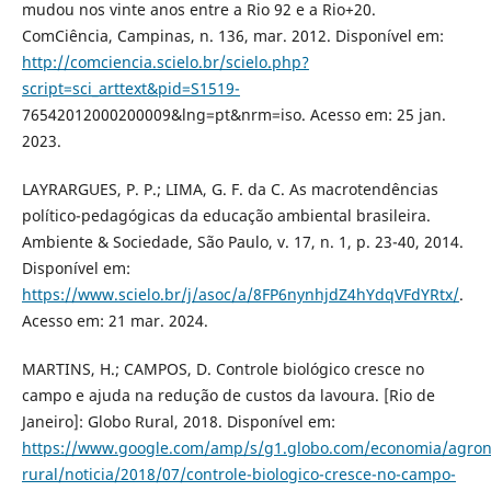
mudou nos vinte anos entre a Rio 92 e a Rio+20.
ComCiência, Campinas, n. 136, mar. 2012. Disponível em:
http://comciencia.scielo.br/scielo.php?
script=sci_arttext&pid=S1519-
76542012000200009&lng=pt&nrm=iso. Acesso em: 25 jan.
2023.
LAYRARGUES, P. P.; LIMA, G. F. da C. As macrotendências
político-pedagógicas da educação ambiental brasileira.
Ambiente & Sociedade, São Paulo, v. 17, n. 1, p. 23-40, 2014.
Disponível em:
https://www.scielo.br/j/asoc/a/8FP6nynhjdZ4hYdqVFdYRtx/
.
Acesso em: 21 mar. 2024.
MARTINS, H.; CAMPOS, D. Controle biológico cresce no
campo e ajuda na redução de custos da lavoura. [Rio de
Janeiro]: Globo Rural, 2018. Disponível em:
https://www.google.com/amp/s/g1.globo.com/economia/agron
rural/noticia/2018/07/controle-biologico-cresce-no-campo-