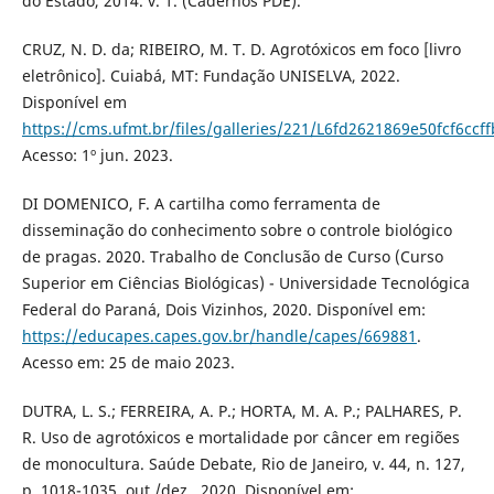
do Estado, 2014. v. 1. (Cadernos PDE).
CRUZ, N. D. da; RIBEIRO, M. T. D. Agrotóxicos em foco [livro
eletrônico]. Cuiabá, MT: Fundação UNISELVA, 2022.
Disponível em
https://cms.ufmt.br/files/galleries/221/L6fd2621869e50fcf6cc
Acesso: 1º jun. 2023.
DI DOMENICO, F. A cartilha como ferramenta de
disseminação do conhecimento sobre o controle biológico
de pragas. 2020. Trabalho de Conclusão de Curso (Curso
Superior em Ciências Biológicas) - Universidade Tecnológica
Federal do Paraná, Dois Vizinhos, 2020. Disponível em:
https://educapes.capes.gov.br/handle/capes/669881
.
Acesso em: 25 de maio 2023.
DUTRA, L. S.; FERREIRA, A. P.; HORTA, M. A. P.; PALHARES, P.
R. Uso de agrotóxicos e mortalidade por câncer em regiões
de monocultura. Saúde Debate, Rio de Janeiro, v. 44, n. 127,
p. 1018-1035, out./dez., 2020. Disponível em: