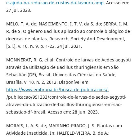
e-ajuda-na-reducao-de-custos-da-lavoura.amp
. Acesso em:
27 jul. 2023.
MELO, T. A. de; NASCIMENTO, I. T. V. da S. do; SERRA, I. M.
R. de S. O gênero Bacillus aplicado ao controle biológico de
doenças de plantas. Research, Society And Development,
[S.l.], v. 10, n. 9, p. 1-22, 24 jul. 2021.
MONNERAT, R. G. et al. Controle de larvas de Aedes aegypti
através da utilização de Bacillus thuringiensis em São
Sebastião (DF), Brasil. Universitas Ciências da Saúde,
Brasília, v. 10, n. 2, 2012. Disponível em:
https://www.embrapa.br/busca-de-publicacoes/-
/publicacao/951333/controle-de-larvas-de-aedes-aegypti-
atraves-da-utilizacao-de-bacillus-thuringiensis-em-sao-
sebastiao-df-brasil. Acesso em: 28 jun. 2023.
MORAIS, L. A. S. de; MARINHO-PRADO, J. S. Plantas com
Atividade Inseticida. In: HALFELD-VIEIRA, B. de A.;