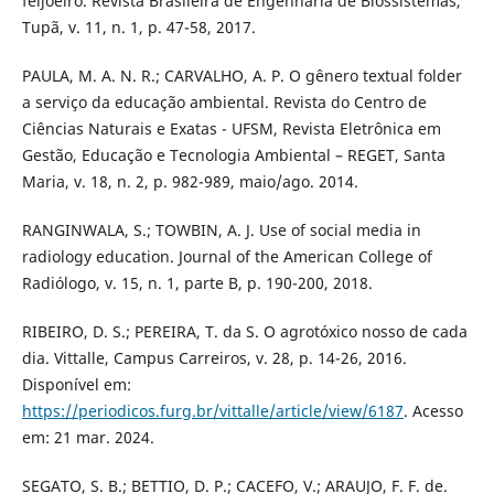
feijoeiro. Revista Brasileira de Engenharia de Biossistemas,
Tupã, v. 11, n. 1, p. 47-58, 2017.
PAULA, M. A. N. R.; CARVALHO, A. P. O gênero textual folder
a serviço da educação ambiental. Revista do Centro de
Ciências Naturais e Exatas - UFSM, Revista Eletrônica em
Gestão, Educação e Tecnologia Ambiental – REGET, Santa
Maria, v. 18, n. 2, p. 982-989, maio/ago. 2014.
RANGINWALA, S.; TOWBIN, A. J. Use of social media in
radiology education. Journal of the American College of
Radiólogo, v. 15, n. 1, parte B, p. 190-200, 2018.
RIBEIRO, D. S.; PEREIRA, T. da S. O agrotóxico nosso de cada
dia. Vittalle, Campus Carreiros, v. 28, p. 14-26, 2016.
Disponível em:
https://periodicos.furg.br/vittalle/article/view/6187
. Acesso
em: 21 mar. 2024.
SEGATO, S. B.; BETTIO, D. P.; CACEFO, V.; ARAUJO, F. F. de.