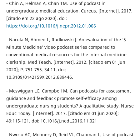
- Chin A, Helman A, Chan TM. Use of podcast in
undergraduate medical education. Cureus. [Internet]. 2017.
[citado em 22 ago 2020]. doi:
https://doi.org/10.1016/j.nepr.2012.01.006
- Narula N, Ahmed L, Rudkowski J. An evaluation of the ‘5
Minute Medicine’ video podcast series compared to
conventional medical resources for the internal medicine
clerkship. Med Teach. [Internet]. 2012. [citado em 01 jun
2020]; P. 751-755. 34:11. doi:
10.3109/0142159X.2012.689446.
- Mcswiggan LC, Campbell M. Can podcasts for assessment
guidance and feedback promote self-efficacy among
undergraduate nursing students? A qualitative study. Nurse
Educ Today. [Internet]. 2017. [citado em 01 jun 2020];
49:115-121. doi: 10.1016/j.nedt.2016.11.021
- Nwosu AC, Monnery D, Reid VL, Chapman L. Use of podcast