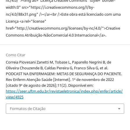
nc/4.0/"><img alt="Licença Creative Commons" style="border-
width:0" src="https://i.creativecommons.org/l/by-
nc/4.0/88x31.png" /></a><br />Este obra está licenciado com uma
Licença <a rel="license"
href="http://creativecommons.org/licenses/by-nc/4.0/">Creative
Commons Atribuição-NãoComercial 4.0 Internacional</a>.
Como Citar
Correia Piovesani Zanetti M, Tobase L, Paparello Negrini B, de
Oliveira Chouzende B, Caldas Pereira G, Franco Silva G, et al.
PODCAST NA ENFERMAGEM: METAS DE SEGURANÇA DO PACIENTE.
Rev Enferm Atenção Saúde [Internet]. 1º de novembro de 2022
[citado 9º de agosto de 2026];11(2). Disponível em:
https://seer.uftm.edu.br/revistaeletronica/index.php/enfer/article/
view/4925
Formatos de Citação