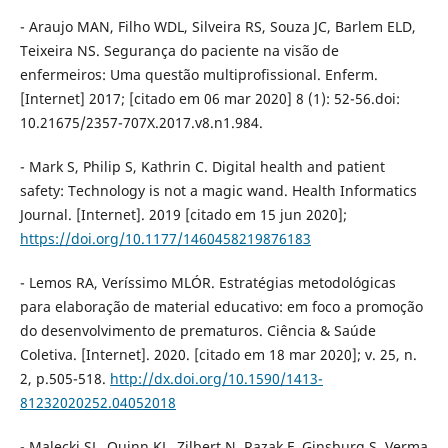
- Araujo MAN, Filho WDL, Silveira RS, Souza JC, Barlem ELD,
Teixeira NS. Segurança do paciente na visão de
enfermeiros: Uma questão multiprofissional. Enferm.
[Internet] 2017; [citado em 06 mar 2020] 8 (1): 52-56.doi:
10.21675/2357-707X.2017.v8.n1.984.
- Mark S, Philip S, Kathrin C. Digital health and patient
safety: Technology is not a magic wand. Health Informatics
Journal. [Internet]. 2019 [citado em 15 jun 2020];
https://doi.org/10.1177/1460458219876183
- Lemos RA, Veríssimo MLÓR. Estratégias metodológicas
para elaboração de material educativo: em foco a promoção
do desenvolvimento de prematuros. Ciência & Saúde
Coletiva. [Internet]. 2020. [citado em 18 mar 2020]; v. 25, n.
2, p.505-518.
http://dx.doi.org/10.1590/1413-
81232020252.04052018
- Malecki SL, Quinn KL, Zilbert N, Razak F, Ginsburg S, Verma