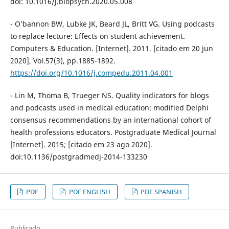
doi: 10.1016/j.biopsych.2020.05.008
- O’bannon BW, Lubke JK, Beard JL, Britt VG. Using podcasts
to replace lecture: Effects on student achievement.
Computers & Education. [Internet]. 2011. [citado em 20 jun
2020], Vol.57(3), pp.1885-1892.
https://doi.org/10.1016/j.compedu.2011.04.001
- Lin M, Thoma B, Trueger NS. Quality indicators for blogs
and podcasts used in medical education: modified Delphi
consensus recommendations by an international cohort of
health professions educators. Postgraduate Medical Journal
[Internet]. 2015; [citado em 23 ago 2020].
doi:10.1136/postgradmedj-2014-133230
PDF
PDF ENGLISH
PDF SPANISH
Publicado