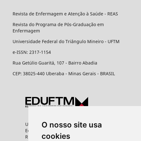
Revista de Enfermagem e Atenção à Saúde - REAS
Revista do Programa de Pós-Graduação em
Enfermagem
Universidade Federal do Triângulo Mineiro - UFTM
e-ISSN: 2317-1154
Rua Getúlio Guaritá, 107 - Bairro Abadia
CEP: 38025-440 Uberaba - Minas Gerais - BRASIL
O nosso site usa
Universidade Federal do Triângulo Mineiro
Editora UFTM
cookies
Rua Vigário Carlos, 100 - Bairro Abadia