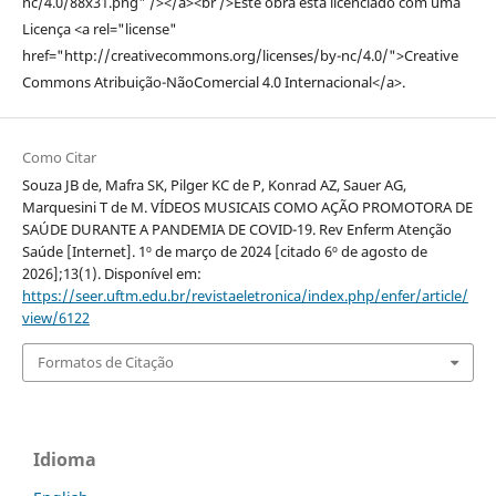
nc/4.0/88x31.png" /></a><br />Este obra está licenciado com uma
Licença <a rel="license"
href="http://creativecommons.org/licenses/by-nc/4.0/">Creative
Commons Atribuição-NãoComercial 4.0 Internacional</a>.
Como Citar
Souza JB de, Mafra SK, Pilger KC de P, Konrad AZ, Sauer AG,
Marquesini T de M. VÍDEOS MUSICAIS COMO AÇÃO PROMOTORA DE
SAÚDE DURANTE A PANDEMIA DE COVID-19. Rev Enferm Atenção
Saúde [Internet]. 1º de março de 2024 [citado 6º de agosto de
2026];13(1). Disponível em:
https://seer.uftm.edu.br/revistaeletronica/index.php/enfer/article/
view/6122
Formatos de Citação
Idioma