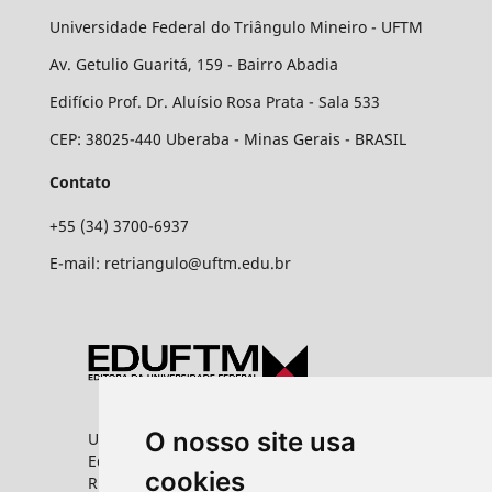
Universidade Federal do Triângulo Mineiro - UFTM
Av. Getulio Guaritá, 159 - Bairro Abadia
Edifício Prof. Dr. Aluísio Rosa Prata - Sala 533
CEP: 38025-440 Uberaba - Minas Gerais - BRASIL
Contato
+55 (34) 3700-6937
E-mail: retriangulo@uftm.edu.br
O nosso site usa
Universidade Federal do Triângulo Mineiro
Editora UFTM
cookies
Rua Vigário Carlos, 100 - Bairro Abadia