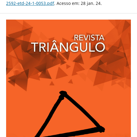
2592-etd-24-1-0053.pdf
. Acesso em: 28 jan. 24.