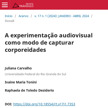
Início
/
Acervo
/
v. 17 n. 1 (2024): JANEIRO - ABRIL 2024
/
Dossiê
A experimentação audiovisual
como modo de capturar
corporeidades
Juliana Carvalho
Universidade Federal do Rio Grande do Sul
Ivaine Maria Tonini
Raphaela de Toledo Desiderio
DOI:
https://doi.org/10.18554/rt.v17i1.7353