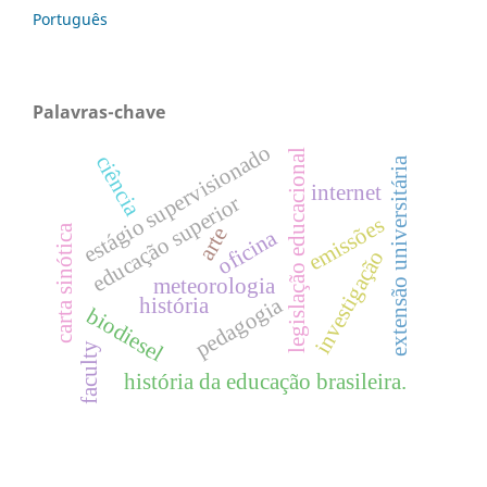
Português
Palavras-chave
estágio supervisionado
legislação educacional
ciência
extensão universitária
internet
educação superior
emissões
carta sinótica
arte
oficina
investigação
meteorologia
pedagogia
história
biodiesel
faculty
história da educação brasileira.