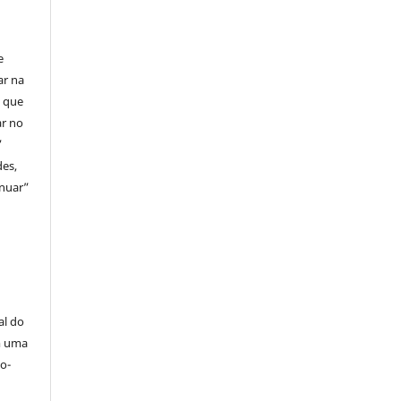
e
ar na
o que
ar no
”
des,
inuar”
al do
m uma
o-