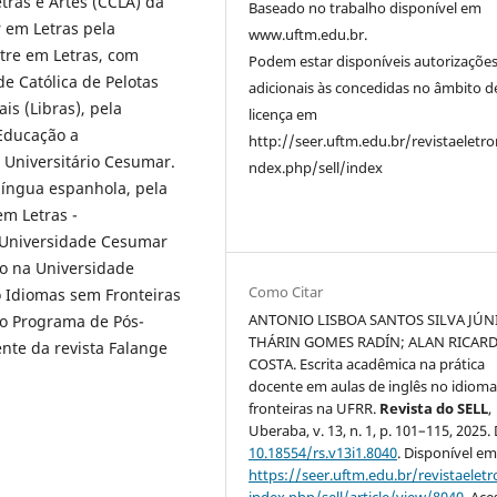
tras e Artes (CCLA) da
Baseado no trabalho disponível em
 em Letras pela
www.uftm.edu.br.
tre em Letras, com
Podem estar disponíveis autorizaçõe
de Católica de Pelotas
adicionais às concedidas no âmbito d
is (Libras), pela
licença em
Educação a
http://seer.uftm.edu.br/revistaeletro
 Universitário Cesumar.
ndex.php/sell/index
língua espanhola, pela
em Letras -
a Universidade Cesumar
do na Universidade
Como Citar
o Idiomas sem Fronteiras
ANTONIO LISBOA SANTOS SILVA JÚN
no Programa de Pós-
THÁRIN GOMES RADÍN; ALAN RICAR
nte da revista Falange
COSTA. Escrita acadêmica na prática
docente em aulas de inglês no idiom
fronteiras na UFRR.
Revista do SELL
,
Uberaba, v. 13, n. 1, p. 101–115, 2025.
10.18554/rs.v13i1.8040
. Disponível em
https://seer.uftm.edu.br/revistaeletr
index.php/sell/article/view/8040
. Ace