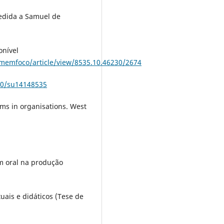
cedida a Samuel de
onível
ememfoco/article/view/8535.10.46230/2674
390/su14148535
ms in organisations. West
m oral na produção
uais e didáticos (Tese de