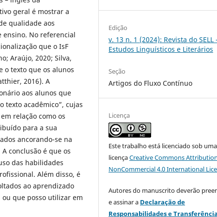
ivo geral é mostrar a
de qualidade aos
Edição
e ensino. No referencial
v. 13 n. 1 (2024): Revista do SELL 
cionalização que o IsF
Estudos Linguísticos e Literários
; Araújo, 2020; Silva,
e o texto que os alunos
Seção
tthier, 2016). A
Artigos do Fluxo Contínuo
onário aos alunos que
o texto acadêmico”, cujas
Licença
 em relação como os
ribuído para a sua
isados ancorando-se na
Este trabalho está licenciado sob um
. A conclusão é que os
licença
Creative Commons Attribution
 uso das habilidades
NonCommercial 4.0 International Lic
fissional. Além disso, é
oltados ao aprendizado
Autores do manuscrito deverão pree
, ou que posso utilizar em
e assinar a
Declaração de
Responsabilidades e Transferênci