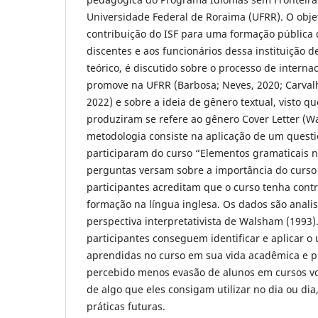
Universidade Federal de Roraima (UFRR). O objet
contribuição do ISF para uma formação pública 
discentes e aos funcionários dessa instituição d
teórico, é discutido sobre o processo de interna
promove na UFRR (Barbosa; Neves, 2020; Carvalho
2022) e sobre a ideia de gênero textual, visto qu
produziram se refere ao gênero Cover Letter (Wa
metodologia consiste na aplicação de um questi
participaram do curso “Elementos gramaticais n
perguntas versam sobre a importância do curso
participantes acreditam que o curso tenha cont
formação na língua inglesa. Os dados são anal
perspectiva interpretativista de Walsham (1993)
participantes conseguem identificar e aplicar o
aprendidas no curso em sua vida acadêmica e pro
percebido menos evasão de alunos em cursos v
de algo que eles consigam utilizar no dia ou dia
práticas futuras.