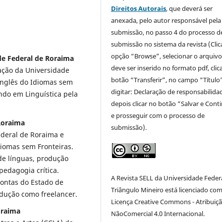
Direitos Autorais
, que deverá ser
anexada, pelo autor responsável pela
submissão, no passo 4 do processo d
submissão no sistema da revista (Clic
opção “Browse”, selecionar o arquiv
ade Federal de Roraima
deve ser inserido no formato pdf, clic
cação da Universidade
botão “Transferir”, no campo “Título
inglês do Idiomas sem
digitar: Declaração de responsabilida
ndo em Linguística pela
depois clicar no botão “Salvar e Cont
e prosseguir com o processo de
Roraima
submissão).
deral de Roraima e
diomas sem Fronteiras.
 de línguas, produção
 pedagogia crítica.
A Revista SELL da Universidade Feder
Contas do Estado de
Triângulo Mineiro está licenciado co
adução como freelancer.
Licença Creative Commons - Atribuiçã
oraima
NãoComercial 4.0 Internacional.