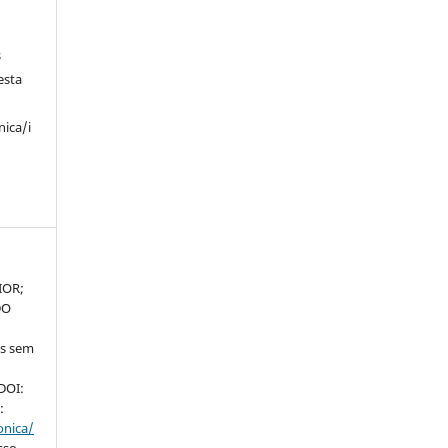
s
esta
nica/i
IOR;
DO
as sem
 DOI:
:
onica/
sso