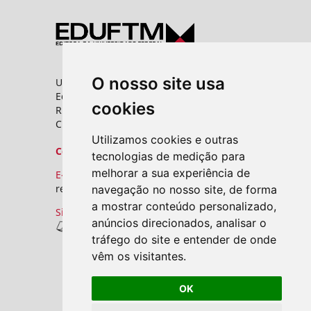
O nosso site usa
Universidade Federal do Triângulo Mineiro
Editora UFTM
cookies
Rua Vigário Carlos, 100 - Bairro Abadia
CEP: 38025-350 - Uberaba/MG
Utilizamos cookies e outras
Contato
tecnologias de medição para
melhorar a sua experiência de
E-mail:
revistas.seer@uftm.edu.br
navegação no nosso site, de forma
a mostrar conteúdo personalizado,
Site
anúncios direcionados, analisar o
Revistas UFTM
tráfego do site e entender de onde
vêm os visitantes.
OK