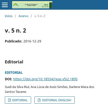
Início
/
Acervo
/
v. 5 n. 2
v. 5 n. 2
Publicado:
2016-12-29
Editorial
EDITORIAL
DOI:
https://doi.org/10.18554/reas.v5i2.1895
Sueli da Silva Riul, Ana Lúcia de Assis Simões, Darlene Mara dos
Santos Tavares
EDITORIAL
EDITORIAL ENGLISH