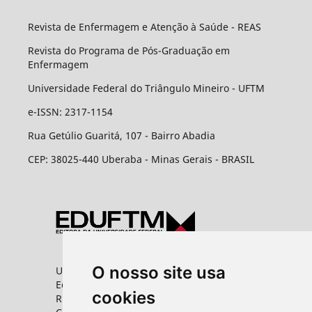
Revista de Enfermagem e Atenção à Saúde - REAS
Revista do Programa de Pós-Graduação em
Enfermagem
Universidade Federal do Triângulo Mineiro - UFTM
e-ISSN: 2317-1154
Rua Getúlio Guaritá, 107 - Bairro Abadia
CEP: 38025-440 Uberaba - Minas Gerais - BRASIL
O nosso site usa
Universidade Federal do Triângulo Mineiro
Editora UFTM
cookies
Rua Vigário Carlos, 100 - Bairro Abadia